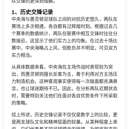
队交锋的更深刻理解。
1、历史交锋记录
中央海与惠灵顿足球队之间的对抗历史悠久，两队在
赛场上多次相遇，各自都有过辉煌时刻。根据过去几
个赛季的数据统计，两队在联赛中相互交锋时往往分
数接近，这显示了他们实力上的均衡。在过去十场比
赛中，中央海略占上风，但胜负并不明显，可见双方
实力相当。
从具体数据来看，中央海在主场作战时表现较为突
出，而惠灵顿则擅长反客为主，善于利用对方主场压
力制造机会。这种客观事实使得每一次碰面都充满悬
念，也让球迷期待不已。因此，在分析两队近期状态
时，需要特别关注他们在面对各自优势条件下所采取
的策略。
综上所述，历史交锋记录不仅仅是数字上的比较，更
是两支球队文化和精神层面的较量。从某种程度上来