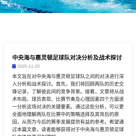
中央海与惠灵顿足球队对决分析及战术探讨
2025-11-20
本文旨在对中央海与惠灵顿足球队之间的对决进行深
入分析和战术探讨。首先，我们将回顾两队的历史交
锋记录，了解彼此间的竞争背景。接着，文章将从战
术布局、球员表现、比赛节奏及心理因素四个方面逐
一分析这场对决的关键要素。通过这些分析，可以更
全面地理解两队在比赛中的策略选择及其背后的原
因，从而为今后的赛季发展提供有益的参考。希望通
过本篇文章，读者能够获得对于中央海与惠灵顿足球